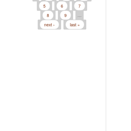
Pages
5
6
7
8
9
…
next ›
last »